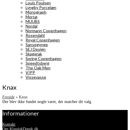
Louis Poulsen
Lyngby Porcelæn
Monograph
Morsø
MUUBS
Nordal
Normann Copenhagen
Rosendahl
Royal Copenhagen
Sansegynge
SEJ Design
Skagerak
Spring Copenhagen
Speedtsberg
The Oak Men
VIPP
Vissevasse
Knax
Forside
»
Knax
Der blev ikke fundet nogle varer, der matcher dit valg.
Informationer
Kontakt
Om KlassiskDansk.dk