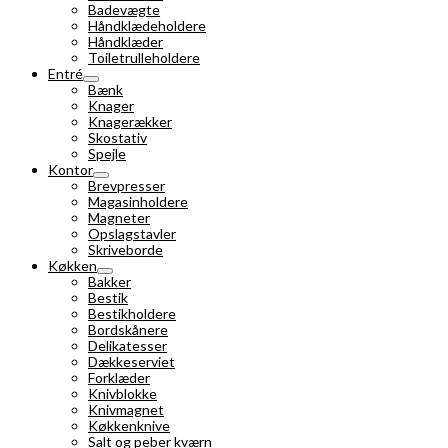
Badevægte
Håndklædeholdere
Håndklæder
Toiletrulleholdere
Entré
Bænk
Knager
Knagerækker
Skostativ
Spejle
Kontor
Brevpresser
Magasinholdere
Magneter
Opslagstavler
Skriveborde
Køkken
Bakker
Bestik
Bestikholdere
Bordskånere
Delikatesser
Dækkeserviet
Forklæder
Knivblokke
Knivmagnet
Køkkenknive
Salt og peber kværn