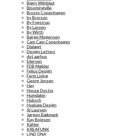
Bjørn Wiinblad
Bloomingville
Broste Copenhagen
by Brorson
By Fogstrup
By Lassen
By Wirth
Børge Mogensen
Cam Cam Copenhagen
Dialægt
Design Letters
dot aarhus
Eilersen
FDB Møbler
Felius Design
Ferm Living
Georg Jensen
Hay
House Doctor
Humdakin
Hübsch
Hvalsøe Design
Ib Laursen
Jørgen Bækmark
Kay Bojesen
Kähler
KREAFUNK
LIND DNA