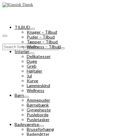
TILBUD
Knager – Tilbud
Puder – Tilbud
Tæpper – Tilbud
Search
Wellness – Tilbud
for:
Interiør
Delikatesser
Duge
Greb
Højtaler
Jul
Kurve
Lammeskind
Wellness
Børn
Ammepuder
Børnebænk
Gyngeheste
Pusleborde
Pusletasker
Badeværelse
Bruseforhæng
Bademåtter