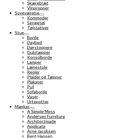
Skærebræt
Vinpropper
Soveværelse
Kommoder
Sengetøj
Tøjstativer
Stue
Borde
Daybed
Dørstoppere
Gulvtæpper
Konsolborde
Lamper
Lænestole
Reoler
Plaider og Tæpper
Plakater
Puf
Sofaborde
Vaser
Urtepotter
Mærker
A Simple Mess
Andersen Furniture
Architectmade
Applicata
Arne Jacobsen
Bent Hansen