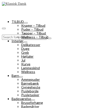
TILBUD
Knager – Tilbud
Puder – Tilbud
Tæpper – Tilbud
Search
Wellness – Tilbud
for:
Interiør
Delikatesser
Duge
Greb
Højtaler
Jul
Kurve
Lammeskind
Wellness
Børn
Ammepuder
Børnebænk
Gyngeheste
Pusleborde
Pusletasker
Badeværelse
Bruseforhæng
Bademåtter