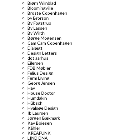
Bjørn Wiinblad
Bloomingville
Broste Copenhagen
by Brorson
By Fogstrup
By Lassen
By Wirth
Børge Mogensen
Cam Cam Copenhagen
Dialægt
Design Letters
dot aarhus
Eilersen
FDB Møbler
Felius Design
Ferm Living
Georg Jensen
Hay
House Doctor
Humdakin
Hübsch
Hvalsøe Design
Ib Laursen
Jørgen Bækmark
Kay Bojesen
Kähler
KREAFUNK
LIND DNA