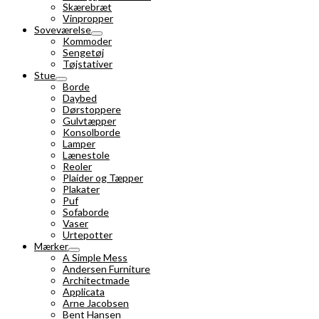
Skærebræt
Vinpropper
Soveværelse
Kommoder
Sengetøj
Tøjstativer
Stue
Borde
Daybed
Dørstoppere
Gulvtæpper
Konsolborde
Lamper
Lænestole
Reoler
Plaider og Tæpper
Plakater
Puf
Sofaborde
Vaser
Urtepotter
Mærker
A Simple Mess
Andersen Furniture
Architectmade
Applicata
Arne Jacobsen
Bent Hansen