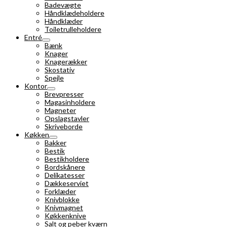
Badevægte
Håndklædeholdere
Håndklæder
Toiletrulleholdere
Entré
Bænk
Knager
Knagerækker
Skostativ
Spejle
Kontor
Brevpresser
Magasinholdere
Magneter
Opslagstavler
Skriveborde
Køkken
Bakker
Bestik
Bestikholdere
Bordskånere
Delikatesser
Dækkeserviet
Forklæder
Knivblokke
Knivmagnet
Køkkenknive
Salt og peber kværn