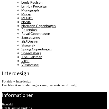
Louis Poulsen
Lyngby Porcelæn
Monograph
Morsø
MUUBS
Nordal
Normann Copenhagen
Rosendahl
Royal Copenhagen
Sansegynge
SEJ Design
Skagerak
Spring Copenhagen
Speedtsberg
The Oak Men
VIPP
Vissevasse
Interdesign
Forside
»
Interdesign
Der blev ikke fundet nogle varer, der matcher dit valg.
Informationer
Kontakt
Om KlassiskDansk.dk