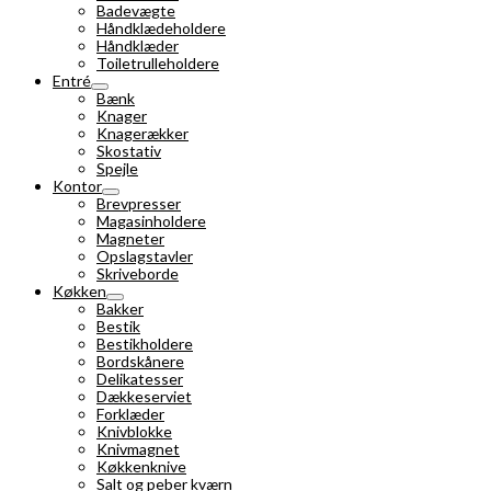
Badevægte
Håndklædeholdere
Håndklæder
Toiletrulleholdere
Entré
Bænk
Knager
Knagerækker
Skostativ
Spejle
Kontor
Brevpresser
Magasinholdere
Magneter
Opslagstavler
Skriveborde
Køkken
Bakker
Bestik
Bestikholdere
Bordskånere
Delikatesser
Dækkeserviet
Forklæder
Knivblokke
Knivmagnet
Køkkenknive
Salt og peber kværn