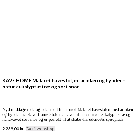
KAVE HOME Malaret havestol, m. armlæn og hynder –
natur eukalyptustræ og sort snor
Nyd middage inde og ude af dit hjem med Malaret havestolen med armlæn
og hynder fra Kave Home.Stolen er lavet af naturfarvet eukalyptustræ og
håndvævet sort snor og er perfekt til at skabe din udendørs spiseplads.
2.239,00
kr.
Gå til webshop