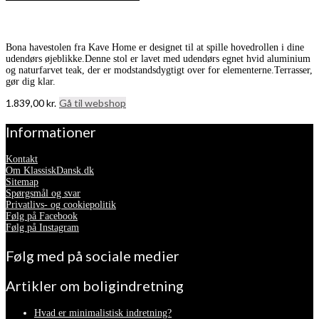
Bona havestolen fra Kave Home er designet til at spille hovedrollen i dine
udendørs øjeblikke.Denne stol er lavet med udendørs egnet hvid aluminium
og naturfarvet teak, der er modstandsdygtigt over for elementerne.Terrasser,
gør dig klar.
1.839,00
kr.
Gå til webshop
Informationer
Kontakt
Om KlassiskDansk.dk
Sitemap
Spørgsmål og svar
Privatlivs- og cookiepolitik
Følg på Facebook
Følg på Instagram
Følg med på sociale medier
Artikler om boligindretning
Hvad er minimalistisk indretning?