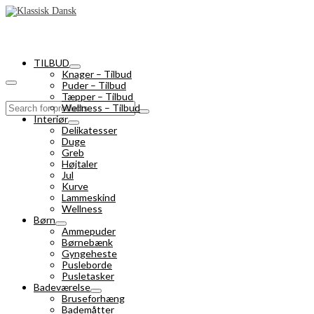
TILBUD
Knager – Tilbud
Puder – Tilbud
Tæpper – Tilbud
Search
Wellness – Tilbud
for:
Interiør
Delikatesser
Duge
Greb
Højtaler
Jul
Kurve
Lammeskind
Wellness
Børn
Ammepuder
Børnebænk
Gyngeheste
Pusleborde
Pusletasker
Badeværelse
Bruseforhæng
Bademåtter