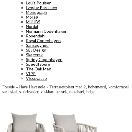
Louis Poulsen
Lyngby Porcelæn
Monograph
Morsø
MUUBS
Nordal
Normann Copenhagen
Rosendahl
Royal Copenhagen
Sansegynge
SEJ Design
Skagerak
Spring Copenhagen
Speedtsberg
The Oak Men
VIPP
Vissevasse
Forside
»
Have Havestole
»
Terrassestolsæt med 2, bohemestil, komfortabel
sædeskal, sædehynder, vaskbart betræk, metalstel, beige