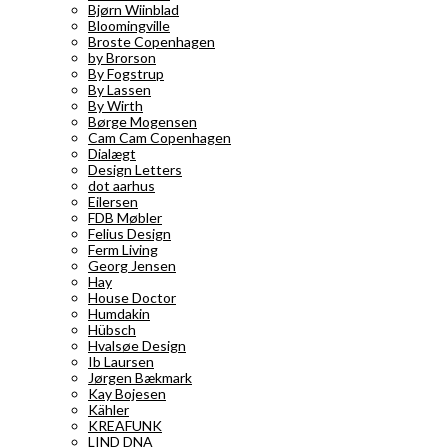
Bjørn Wiinblad
Bloomingville
Broste Copenhagen
by Brorson
By Fogstrup
By Lassen
By Wirth
Børge Mogensen
Cam Cam Copenhagen
Dialægt
Design Letters
dot aarhus
Eilersen
FDB Møbler
Felius Design
Ferm Living
Georg Jensen
Hay
House Doctor
Humdakin
Hübsch
Hvalsøe Design
Ib Laursen
Jørgen Bækmark
Kay Bojesen
Kähler
KREAFUNK
LIND DNA