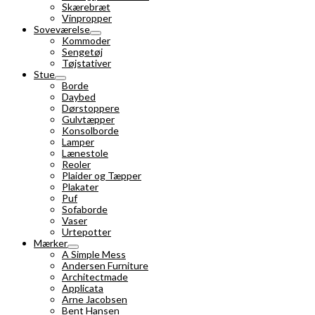
Skærebræt
Vinpropper
Soveværelse
Kommoder
Sengetøj
Tøjstativer
Stue
Borde
Daybed
Dørstoppere
Gulvtæpper
Konsolborde
Lamper
Lænestole
Reoler
Plaider og Tæpper
Plakater
Puf
Sofaborde
Vaser
Urtepotter
Mærker
A Simple Mess
Andersen Furniture
Architectmade
Applicata
Arne Jacobsen
Bent Hansen