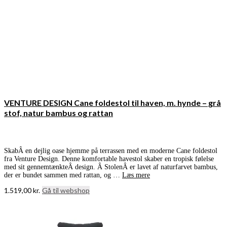
VENTURE DESIGN Cane foldestol til haven, m. hynde – grå
stof, natur bambus og rattan
SkabÂ en dejlig oase hjemme på terrassen med en moderne Cane foldestol
fra Venture Design. Denne komfortable havestol skaber en tropisk følelse
med sit gennemtænkteÂ design. Â StolenÂ er lavet af naturfarvet bambus,
der er bundet sammen med rattan, og …
Læs mere
1.519,00
kr.
Gå til webshop