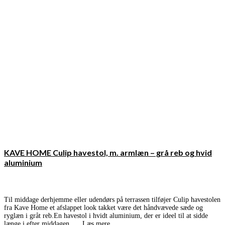
KAVE HOME Culip havestol, m. armlæn – grå reb og hvid
aluminium
Til middage derhjemme eller udendørs på terrassen tilføjer Culip havestolen
fra Kave Home et afslappet look takket være det håndvævede sæde og
ryglæn i gråt reb.En havestol i hvidt aluminium, der er ideel til at sidde
længe i efter middagen, …
Læs mere