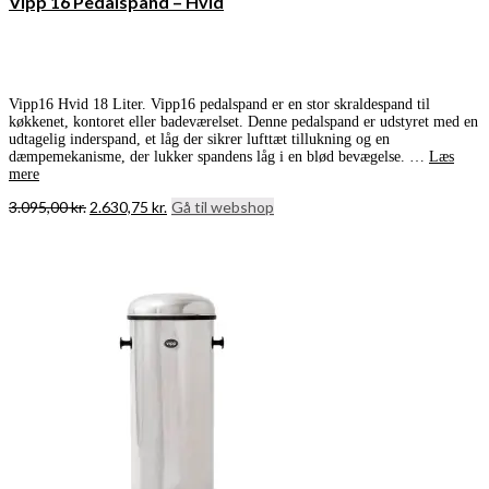
Vipp 16 Pedalspand – Hvid
Vipp16 Hvid 18 Liter. Vipp16 pedalspand er en stor skraldespand til
køkkenet, kontoret eller badeværelset. Denne pedalspand er udstyret med en
udtagelig inderspand, et låg der sikrer lufttæt tillukning og en
dæmpemekanisme, der lukker spandens låg i en blød bevægelse. …
Læs
mere
Den
Den
3.095,00
kr.
2.630,75
kr.
Gå til webshop
oprindelige
aktuelle
pris
pris
var:
er:
3.095,00 kr..
2.630,75 kr..