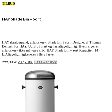
TILBUD
HAY Shade Bin – Sort
HAY skraldespand, affaldskurv. Shade Bin i sort. Designet af Thomas
Bentzen for HAY. Udført i plast og har aftageligt låg. Hvem siger en
affaldskurv ikke må være chic. HAY Shade Bin – sort Kapacitet: 14
L.Aftageligt lågLeveres i flere farver
Den
Den
299,00
kr.
239,20
kr.
Gå til webshop
oprindelige
aktuelle
pris
pris
var:
er:
299,00 kr..
239,20 kr..