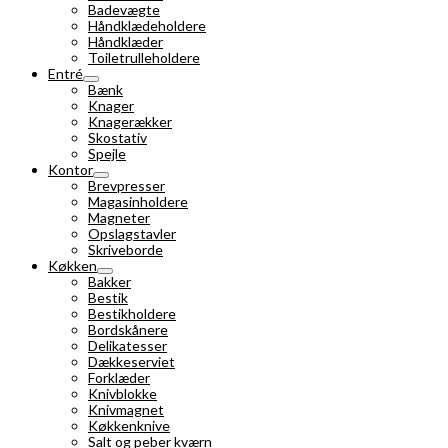
Badevægte
Håndklædeholdere
Håndklæder
Toiletrulleholdere
Entré
Bænk
Knager
Knagerækker
Skostativ
Spejle
Kontor
Brevpresser
Magasinholdere
Magneter
Opslagstavler
Skriveborde
Køkken
Bakker
Bestik
Bestikholdere
Bordskånere
Delikatesser
Dækkeserviet
Forklæder
Knivblokke
Knivmagnet
Køkkenknive
Salt og peber kværn