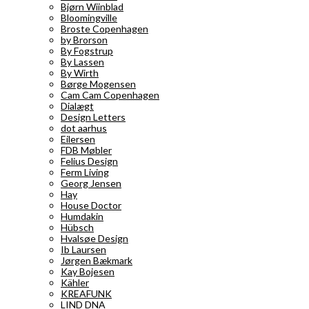
Bjørn Wiinblad
Bloomingville
Broste Copenhagen
by Brorson
By Fogstrup
By Lassen
By Wirth
Børge Mogensen
Cam Cam Copenhagen
Dialægt
Design Letters
dot aarhus
Eilersen
FDB Møbler
Felius Design
Ferm Living
Georg Jensen
Hay
House Doctor
Humdakin
Hübsch
Hvalsøe Design
Ib Laursen
Jørgen Bækmark
Kay Bojesen
Kähler
KREAFUNK
LIND DNA