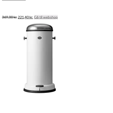
Den
Den
369,00
kr.
221,40
kr.
Gå til webshop
oprindelige
aktuelle
pris
pris
var:
er:
369,00 kr..
221,40 kr..