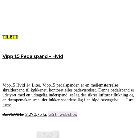
TILBUD
Vipp 15 Pedalspand – Hvid
Vipp15 Hvid 14 Liter. Vipp15 pedalspanden er en mellemstørrelse
skraldespand til køkkenet, kontoret eller badeværelset. Denne pedalspand er
udstyret med en udtagelig inderspand, et låg der sikrer lufttæt tillukning og
en dæmpemekanisme, der lukker spandens låg i en blød bevægelse. …
Læs
mere
Den
Den
2.695,00
kr.
2.290,75
kr.
Gå til webshop
oprindelige
aktuelle
pris
pris
var:
er:
2.695,00 kr..
2.290,75 kr..