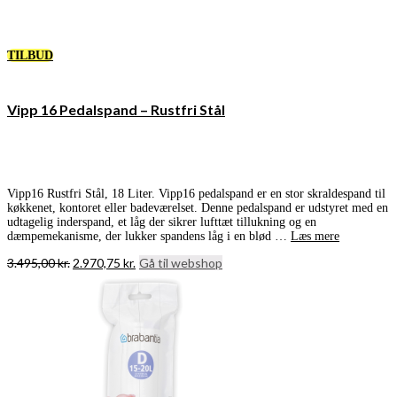
TILBUD
Vipp 16 Pedalspand – Rustfri Stål
Vipp16 Rustfri Stål, 18 Liter. Vipp16 pedalspand er en stor skraldespand til
køkkenet, kontoret eller badeværelset. Denne pedalspand er udstyret med en
udtagelig inderspand, et låg der sikrer lufttæt tillukning og en
dæmpemekanisme, der lukker spandens låg i en blød …
Læs mere
Den
Den
3.495,00
kr.
2.970,75
kr.
Gå til webshop
oprindelige
aktuelle
pris
pris
var:
er:
3.495,00 kr..
2.970,75 kr..