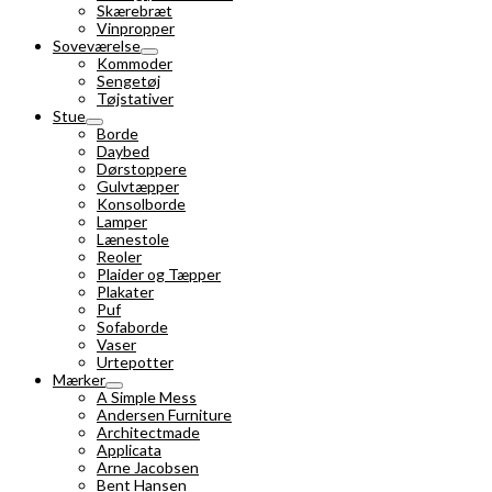
Skærebræt
Vinpropper
Soveværelse
Kommoder
Sengetøj
Tøjstativer
Stue
Borde
Daybed
Dørstoppere
Gulvtæpper
Konsolborde
Lamper
Lænestole
Reoler
Plaider og Tæpper
Plakater
Puf
Sofaborde
Vaser
Urtepotter
Mærker
A Simple Mess
Andersen Furniture
Architectmade
Applicata
Arne Jacobsen
Bent Hansen