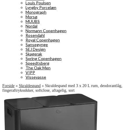
Louis Poulsen
Lyngby Porcelæn
Monograph
Morsø
MUUBS
Nordal
Normann Copenhagen
Rosendahl
Royal Copenhagen
Sansegynge
SEJ Design
Skagerak
Spring Copenhagen
Speedtsberg
The Oak Men
VIPP
Vissevasse
Forside
»
Skraldespand
»
Skraldespand med 3 x 20 L rum, deodorantlåg,
fingeraftrykssikker, softclose, aftagelig, sort