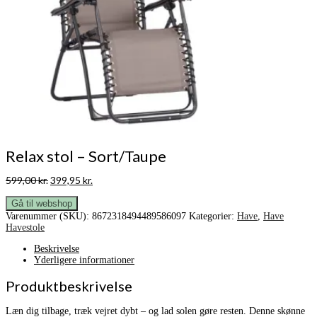
Relax stol – Sort/Taupe
Den
Den
599,00
kr.
399,95
kr.
oprindelige
aktuelle
pris
pris
Gå til webshop
var:
er:
Varenummer (SKU):
8672318494489586097
Kategorier:
Have
,
Have
599,00 kr..
399,95 kr..
Havestole
Beskrivelse
Yderligere informationer
Produktbeskrivelse
Læn dig tilbage, træk vejret dybt – og lad solen gøre resten. Denne skønne