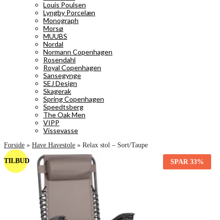
Louis Poulsen
Lyngby Porcelæn
Monograph
Morsø
MUUBS
Nordal
Normann Copenhagen
Rosendahl
Royal Copenhagen
Sansegynge
SEJ Design
Skagerak
Spring Copenhagen
Speedtsberg
The Oak Men
VIPP
Vissevasse
Forside
»
Have Havestole
»
Relax stol – Sort/Taupe
TILBUD
SPAR
33%