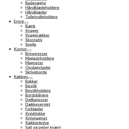
Badevægte
Håndklædeholdere
Håndklæder
Toiletrulleholdere
Entré
Bænk
Knager
Knagerækker
Skostativ
Spejle
Kontor
Brevpresser
Magasinholdere
Magneter
Opslagstavler
Skriveborde
Køkken
Bakker
Bestik
Bestikholdere
Bordskånere
Delikatesser
Dækkeserviet
Forklæder
Knivblokke
Knivmagnet
Køkkenknive
Salt og peber kværn