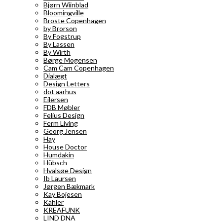
Bjørn Wiinblad
Bloomingville
Broste Copenhagen
by Brorson
By Fogstrup
By Lassen
By Wirth
Børge Mogensen
Cam Cam Copenhagen
Dialægt
Design Letters
dot aarhus
Eilersen
FDB Møbler
Felius Design
Ferm Living
Georg Jensen
Hay
House Doctor
Humdakin
Hübsch
Hvalsøe Design
Ib Laursen
Jørgen Bækmark
Kay Bojesen
Kähler
KREAFUNK
LIND DNA