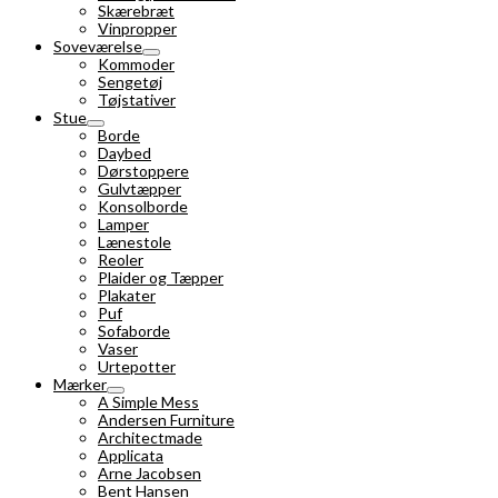
Skærebræt
Vinpropper
Soveværelse
Kommoder
Sengetøj
Tøjstativer
Stue
Borde
Daybed
Dørstoppere
Gulvtæpper
Konsolborde
Lamper
Lænestole
Reoler
Plaider og Tæpper
Plakater
Puf
Sofaborde
Vaser
Urtepotter
Mærker
A Simple Mess
Andersen Furniture
Architectmade
Applicata
Arne Jacobsen
Bent Hansen