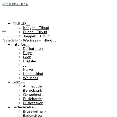
TILBUD
Knager – Tilbud
Puder – Tilbud
Tæpper – Tilbud
Search
Wellness – Tilbud
for:
Interiør
Delikatesser
Duge
Greb
Højtaler
Jul
Kurve
Lammeskind
Wellness
Børn
Ammepuder
Børnebænk
Gyngeheste
Pusleborde
Pusletasker
Badeværelse
Bruseforhæng
Bademåtter