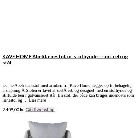
KAVE HOME Abeli lænestol, m. stofhynde – sort reb og
stål
Denne Abeli lænestol med armlæn fra Kave Home lægger op til behagelig
afslapning.Â Stolen er lavet af sortÂ reb og designet med en stofhynde og
stilfulde ben i galvaniseret stål. En stol, der både kan bruges indendørs som
lænestol og …
Læs mere
2.409,00
kr.
Gå til webshop