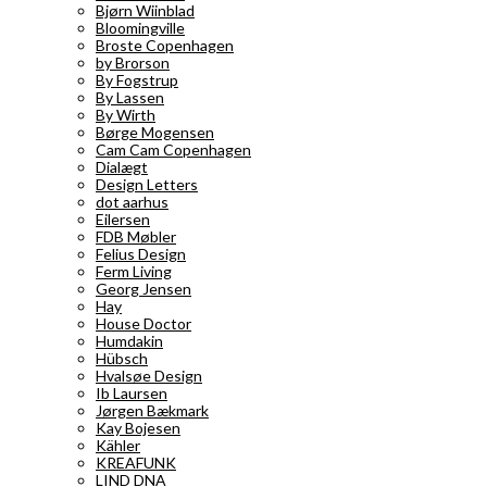
Bjørn Wiinblad
Bloomingville
Broste Copenhagen
by Brorson
By Fogstrup
By Lassen
By Wirth
Børge Mogensen
Cam Cam Copenhagen
Dialægt
Design Letters
dot aarhus
Eilersen
FDB Møbler
Felius Design
Ferm Living
Georg Jensen
Hay
House Doctor
Humdakin
Hübsch
Hvalsøe Design
Ib Laursen
Jørgen Bækmark
Kay Bojesen
Kähler
KREAFUNK
LIND DNA