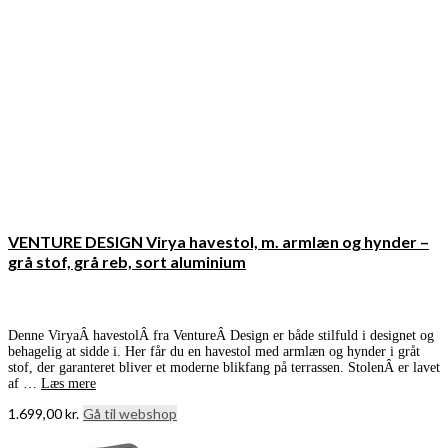
VENTURE DESIGN Virya havestol, m. armlæn og hynder –
grå stof, grå reb, sort aluminium
Denne ViryaÂ havestolÂ fra VentureÂ Design er både stilfuld i designet og
behagelig at sidde i. Her får du en havestol med armlæn og hynder i gråt
stof, der garanteret bliver et moderne blikfang på terrassen. StolenÂ er lavet
af …
Læs mere
1.699,00
kr.
Gå til webshop