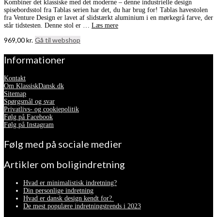
Kombiner det klassiske med det moderne – denne industrielle design
spisebordsstol fra Tablas serien har det, du har brug for! Tablas havestolen
fra Venture Design er lavet af slidstærkt aluminium i en mørkegrå farve, der
står tidstesten. Denne stol er …
Læs mere
969,00
kr.
Gå til webshop
Informationer
Kontakt
Om KlassiskDansk.dk
Sitemap
Spørgsmål og svar
Privatlivs- og cookiepolitik
Følg på Facebook
Følg på Instagram
Følg med på sociale medier
Artikler om boligindretning
Hvad er minimalistisk indretning?
Din personlige indretning
Hvad er dansk design kendt for?
De mest populære indretningstrends i 2023