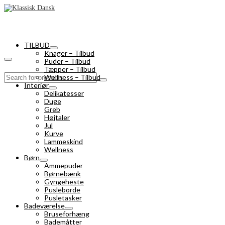
TILBUD
Knager – Tilbud
Puder – Tilbud
Tæpper – Tilbud
Search
Wellness – Tilbud
for:
Interiør
Delikatesser
Duge
Greb
Højtaler
Jul
Kurve
Lammeskind
Wellness
Børn
Ammepuder
Børnebænk
Gyngeheste
Pusleborde
Pusletasker
Badeværelse
Bruseforhæng
Bademåtter