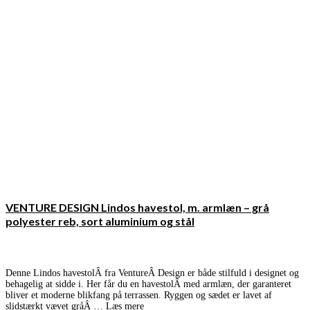
VENTURE DESIGN Lindos havestol, m. armlæn – grå
polyester reb, sort aluminium og stål
Denne Lindos havestolÂ fra VentureÂ Design er både stilfuld i designet og
behagelig at sidde i. Her får du en havestolÂ med armlæn, der garanteret
bliver et moderne blikfang på terrassen. Ryggen og sædet er lavet af
slidstærkt vævet gråÂ …
Læs mere