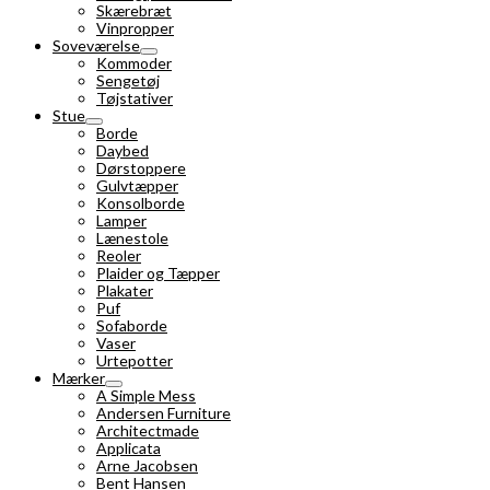
Skærebræt
Vinpropper
Soveværelse
Kommoder
Sengetøj
Tøjstativer
Stue
Borde
Daybed
Dørstoppere
Gulvtæpper
Konsolborde
Lamper
Lænestole
Reoler
Plaider og Tæpper
Plakater
Puf
Sofaborde
Vaser
Urtepotter
Mærker
A Simple Mess
Andersen Furniture
Architectmade
Applicata
Arne Jacobsen
Bent Hansen