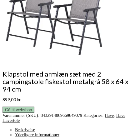
Klapstol med armlæn sæt med 2
campingstole fiskestol metalgrå 58 x 64 x
94 cm
899,00
kr.
Gå til webshop
Varenummer (SKU):
8432914069669649079
Kategorier:
Have
,
Have
Havestole
Beskrivelse
Yderligere informationer