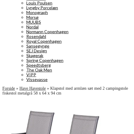
Louis Poulsen
Lyngby Porcelæn
Monograph
Morsø
MUUBS
Nordal
Normann Copenhagen
Rosendahl
Royal Copenhagen
Sansegynge
SEJ Design
Skagerak
Spring Copenhagen
Speedtsberg
The Oak Men
VIPP
Vissevasse
Forside
»
Have Havestole
»
Klapstol med armlæn sæt med 2 campingstole
fiskestol metalgrå 58 x 64 x 94 cm