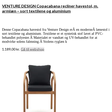
VENTURE DESIGN Copacabana recliner havestol, m.
armlæn – sort textilene og aluminium
Denne Copacabana havestol fra Venture Design erÂ en moderneÂ lænestol i
sort textilene og aluminium. Textilene er et syntetisk stof lavet af PVC-
behandlet polyester.Â Materialet er vandtæt og UV-behandlet for at
modvirke solens falmning.Â Stolens ryglæn k
1.189,00
kr.
Gå til webshop