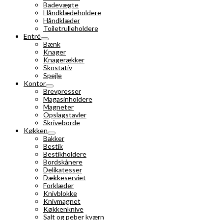
Badevægte
Håndklædeholdere
Håndklæder
Toiletrulleholdere
Entré
Bænk
Knager
Knagerækker
Skostativ
Spejle
Kontor
Brevpresser
Magasinholdere
Magneter
Opslagstavler
Skriveborde
Køkken
Bakker
Bestik
Bestikholdere
Bordskånere
Delikatesser
Dækkeserviet
Forklæder
Knivblokke
Knivmagnet
Køkkenknive
Salt og peber kværn