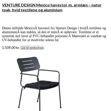
VENTURE DESIGN Mexico havestol, m. armlæn – natur
teak, hvid textilene og aluminium
Denne stilfulde MexicoÂ havestol fra Venture Design i hvidÂ textilene og
aluminiumÂ kan stables, så den er nemÂ at opbevare. Textilene er et
syntetisk stof lavet af PVC-behandlet polyester.Â Materialet er vandtæt og
UV-behandlet for at modvirke solens fal
1.509,00
kr.
Gå til webshop