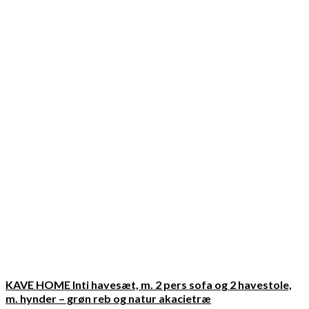
KAVE HOME Inti havesæt, m. 2 pers sofa og 2 havestole,
m. hynder – grøn reb og natur akacietræ