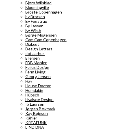
Bjørn Wiinblad
Bloomingville
Broste Copenhagen
by Brorson
By Fogstrup
By Lassen
By Wirth
Børge Mogensen
Cam Cam Copenhagen
Dialægt
Design Letters
dot aarhus
Eilersen
FDB Møbler
Felius Design
Ferm Living
Georg Jensen
Hay
House Doctor
Humdakin
Hübsch
Hvalsøe Design
Ib Laursen
Jørgen Bækmark
Kay Bojesen
Kähler
KREAFUNK
LIND DNA