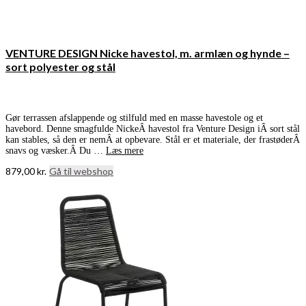
VENTURE DESIGN Nicke havestol, m. armlæn og hynde –
sort polyester og stål
Gør terrassen afslappende og stilfuld med en masse havestole og et
havebord. Denne smagfulde NickeÂ havestol fra Venture Design iÂ sort stål
kan stables, så den er nemÂ at opbevare. Stål er et materiale, der frastøderÂ
snavs og væsker.Â Du …
Læs mere
879,00
kr.
Gå til webshop