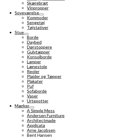
Skærebræt
Vinpropper
Soveværelse
Kommoder
Sengetøj
Tøjstativer
Stue
Borde
Daybed
Dørstoppere
Gulvtæpper
Konsolborde
Lamper
Lænestole
Reoler
Plaider og Tæpper
Plakater
Puf
Sofaborde
Vaser
Urtepotter
Mærker
A Simple Mess
Andersen Furniture
Architectmade
Applicata
Arne Jacobsen
Bent Hansen