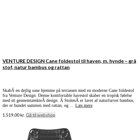
VENTURE DESIGN Cane foldestol til haven, m. hynde – grå
stof, natur bambus og rattan
SkabÂ en dejlig oase hjemme på terrassen med en moderne Cane foldestol
fra Venture Design. Denne komfortable havestol skaber en tropisk følelse
med sit gennemtænkteÂ design. Â StolenÂ er lavet af naturfarvet bambus,
der er bundet sammen med rattan, og …
Læs mere
1.519,00
kr.
Gå til webshop