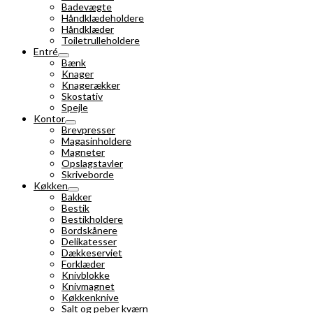
Badevægte
Håndklædeholdere
Håndklæder
Toiletrulleholdere
Entré
Bænk
Knager
Knagerækker
Skostativ
Spejle
Kontor
Brevpresser
Magasinholdere
Magneter
Opslagstavler
Skriveborde
Køkken
Bakker
Bestik
Bestikholdere
Bordskånere
Delikatesser
Dækkeserviet
Forklæder
Knivblokke
Knivmagnet
Køkkenknive
Salt og peber kværn