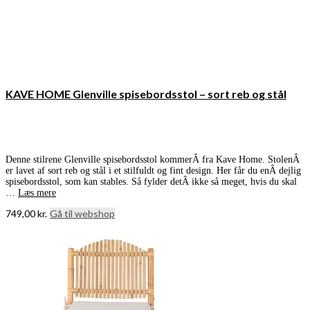
KAVE HOME Glenville spisebordsstol – sort reb og stål
Denne stilrene Glenville spisebordsstol kommerÂ fra Kave Home. StolenÂ
er lavet af sort reb og stål i et stilfuldt og fint design. Her får du enÂ dejlig
spisebordsstol, som kan stables. Så fylder detÂ ikke så meget, hvis du skal
…
Læs mere
749,00
kr.
Gå til webshop