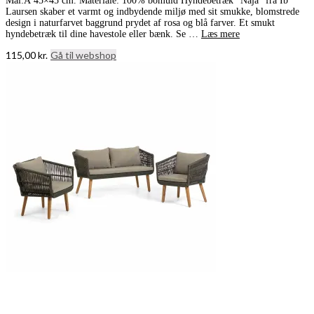
Mål:Â 45×45 cm. Materiale: 100% bomuld Hyndebetræk “Naja” fra Ib
Laursen skaber et varmt og indbydende miljø med sit smukke, blomstrede
design i naturfarvet baggrund prydet af rosa og blå farver. Et smukt
hyndebetræk til dine havestole eller bænk. Se …
Læs mere
115,00
kr.
Gå til webshop