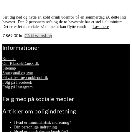
Sæt dig ned og nyde en kold drink udenfor på en sommerdag iÂ dette Inti
havesæt. Den 2 personers sofa og de to havestole har et stel i aluminium.
Det er et let materiale, så du nemt kan flytte rundt …
Læs mere
7.869,00
kr.
Gå til webshop
Informationer
Kontakt
Om KlassiskDansk.dk
Sitemap
Spørgsmål og svar
Privatlivs- og cookiepolitik
Følg på Facebook
Følg på Instagram
Følg med på sociale medier
Artikler om boligindretning
Hvad er minimalistisk indretning?
Din personlige indretning
Hvad er dansk design kendt for?