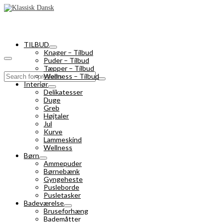
TILBUD
Knager – Tilbud
Puder – Tilbud
Tæpper – Tilbud
Search
Wellness – Tilbud
for:
Interiør
Delikatesser
Duge
Greb
Højtaler
Jul
Kurve
Lammeskind
Wellness
Børn
Ammepuder
Børnebænk
Gyngeheste
Pusleborde
Pusletasker
Badeværelse
Bruseforhæng
Bademåtter