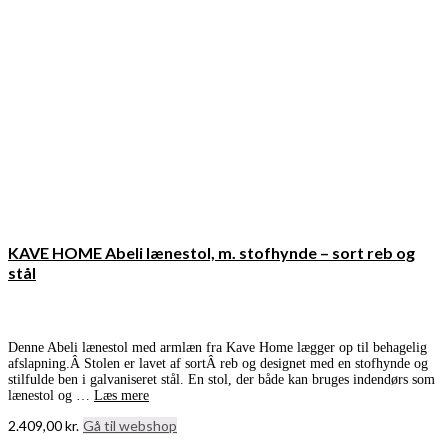
KAVE HOME Abeli lænestol, m. stofhynde – sort reb og
stål
Denne Abeli lænestol med armlæn fra Kave Home lægger op til behagelig
afslapning.Â Stolen er lavet af sortÂ reb og designet med en stofhynde og
stilfulde ben i galvaniseret stål. En stol, der både kan bruges indendørs som
lænestol og …
Læs mere
2.409,00
kr.
Gå til webshop